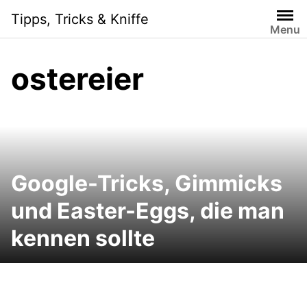
Skip
Tipps, Tricks & Kniffe
to
Menu
content
ostereier
Google-Tricks, Gimmicks
und Easter-Eggs, die man
kennen sollte