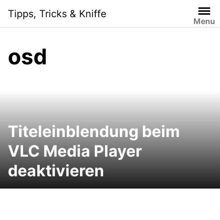
Skip
Tipps, Tricks & Kniffe
to
Menu
content
osd
Titeleinblendung beim
VLC Media Player
deaktivieren