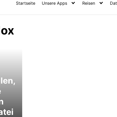
Startseite
Unsere Apps
Reisen
Dat
dox
len,
e
n
tei