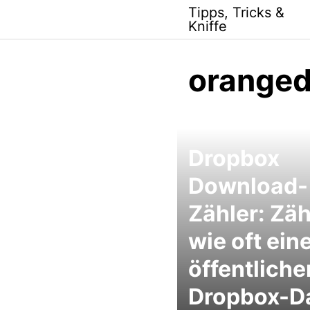
Skip
Tipps, Tricks &
to
Kniffe
content
orange
Dropbox
Download-
Zähler: Zäh
wie oft ein
öffentliche
Dropbox-Da