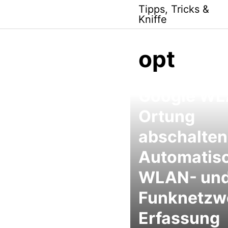
Skip
Tipps, Tricks &
to
Kniffe
content
opt
Google WL
Ortung
abschalten
Automatis
WLAN- un
Funknetzw
Erfassung