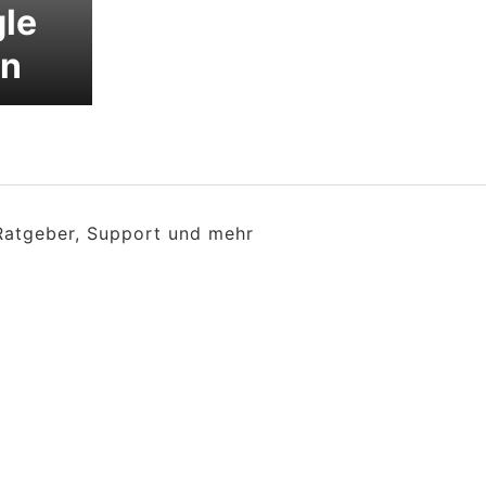
le
en
 Ratgeber, Support und mehr