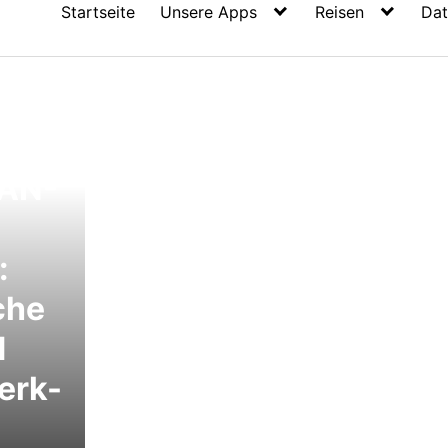
Startseite
Unsere Apps
Reisen
Dat
AN-
:
che
d
erk-