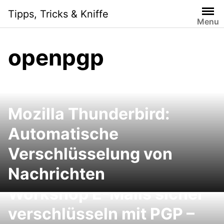
Skip
Tipps, Tricks & Kniffe
to
Menu
content
openpgp
Mozilla Thunderbird:
Automatische
Verschlüsselung von
Nachrichten
Workshop E-Mails sicher
verschlüsseln mit PGP –