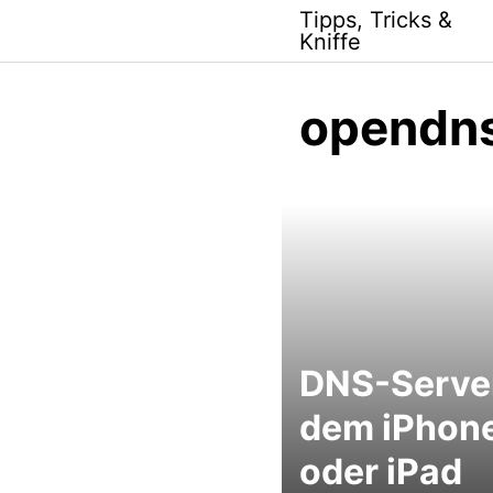
Skip
Tipps, Tricks &
to
Kniffe
content
opendn
DNS-Server
dem iPhon
oder iPad