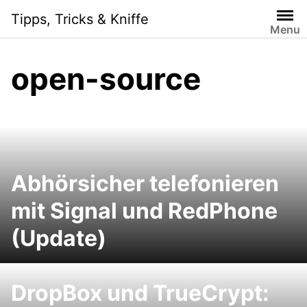
Skip
Tipps, Tricks & Kniffe
to
Menu
content
open-source
Abhörsicher telefonieren
mit Signal und RedPhone
(Update)
DropBox und TrueCrypt: