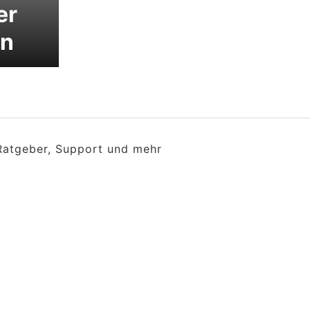
er
en
 Ratgeber, Support und mehr