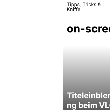
Skip
Tipps, Tricks &
to
Kniffe
content
on-scre
Titeleinbl
ng beim V