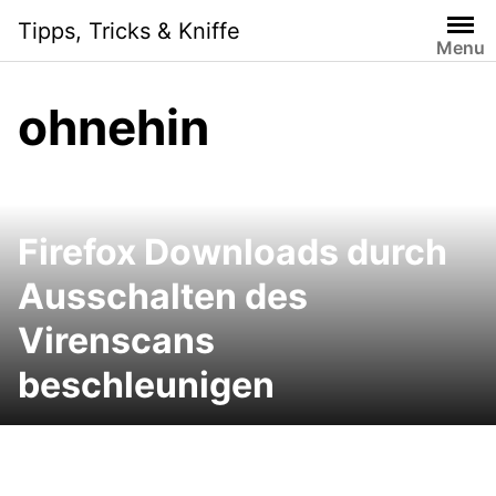
Skip
Tipps, Tricks & Kniffe
to
Menu
content
ohnehin
Firefox Downloads durch
Ausschalten des
Virenscans
beschleunigen