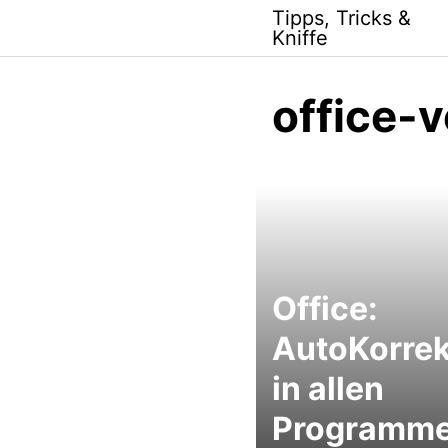
Skip
Tipps, Tricks &
to
Kniffe
content
office-
Office:
AutoKorrek
in allen
Programm