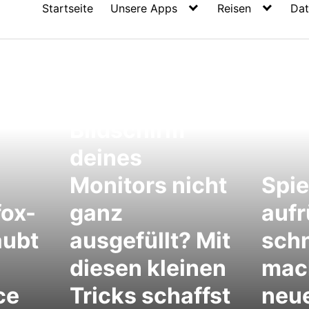
Startseite
Unsere Apps
Reisen
Dat
Ist der
Bildschirm
deines
Monitors nicht
Spie
fox-
ganz
aufr
aubt
ausgefüllt? Mit
schn
diesen kleinen
mac
ce
Tricks schaffst
neu