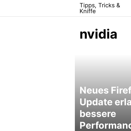
Skip
Tipps, Tricks &
to
Kniffe
content
nvidia
Neues Fire
Update erl
bessere
Performan