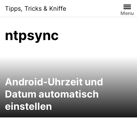
Skip
Tipps, Tricks & Kniffe
to
Menu
content
ntpsync
Android-Uhrzeit und
Datum automatisch
einstellen