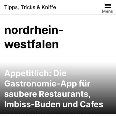
Skip
Tipps, Tricks & Kniffe
to
Menu
content
nordrhein-
westfalen
Appetitlich: Die
Gastronomie-App für
saubere Restaurants,
Imbiss-Buden und Cafes
Ferien und Schulferien: