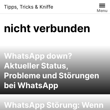
Skip
Tipps, Tricks & Kniffe
to
Menu
content
nicht verbunden
WhatsApp down?
Aktueller Status,
Probleme und Störungen
bei WhatsApp
WhatsApp Störung: Wenn