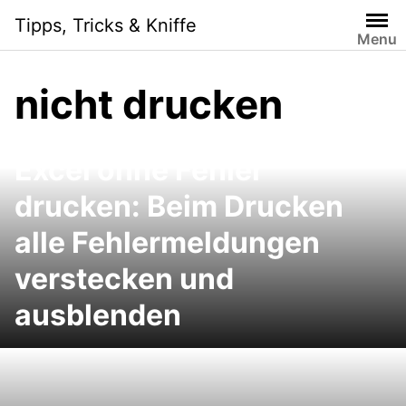
Skip
Tipps, Tricks & Kniffe
to
Menu
content
nicht drucken
Excel ohne Fehler
drucken: Beim Drucken
alle Fehlermeldungen
verstecken und
ausblenden