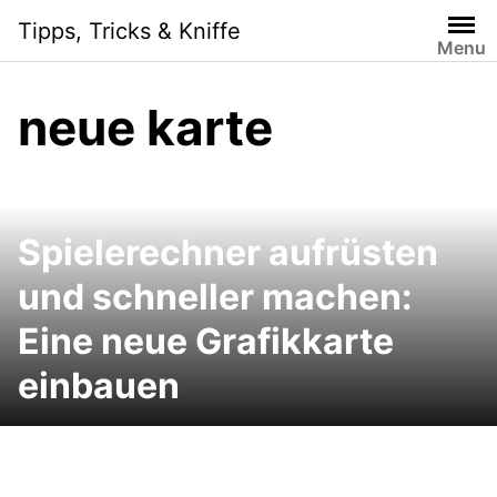
Skip
Tipps, Tricks & Kniffe
to
Menu
content
neue karte
Spielerechner aufrüsten
und schneller machen:
Eine neue Grafikkarte
einbauen