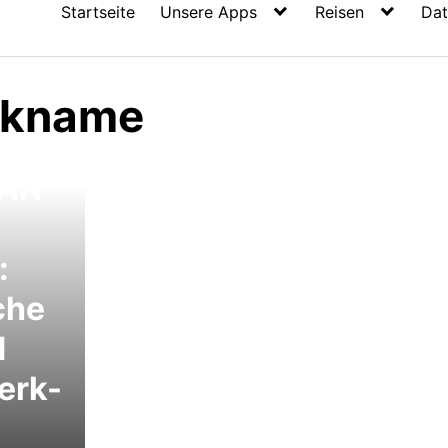
Startseite
Unsere Apps
Reisen
Dat
rkname
AN-
:
che
d
erk-