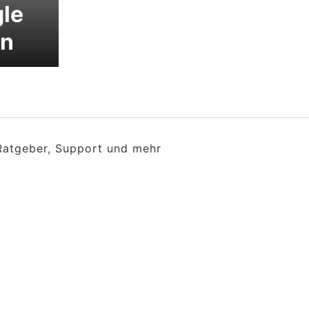
le
en
 Ratgeber, Support und mehr