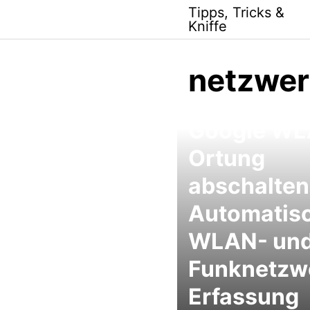
Skip
Tipps, Tricks &
to
Kniffe
content
netzwe
Google WL
Ortung
abschalten
Automatis
WLAN- un
Funknetzw
Erfassung