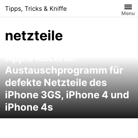
Skip
Tipps, Tricks & Kniffe
to
Menu
content
netzteile
Apple Rückruf:
Austauschprogramm für
defekte Netzteile des
iPhone 3GS, iPhone 4 und
iPhone 4s