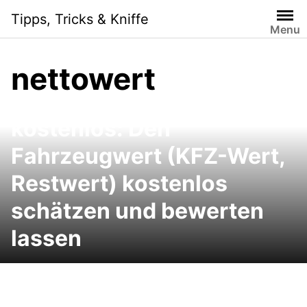
Skip
Tipps, Tricks & Kniffe
to
Menu
content
nettowert
Schwacke Wertermittlung
kostenlos: Den
Fahrzeugwert (KFZ-Wert,
Restwert) kostenlos
schätzen und bewerten
lassen