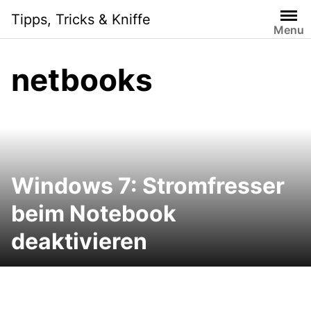
Skip
Tipps, Tricks & Kniffe
to
Menu
content
netbooks
Windows 7: Stromfresser
beim Notebook
deaktivieren