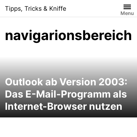
Skip
Tipps, Tricks & Kniffe
to
Menu
content
navigarionsbereich
Outlook ab Version 2003:
Das E-Mail-Programm als
Internet-Browser nutzen