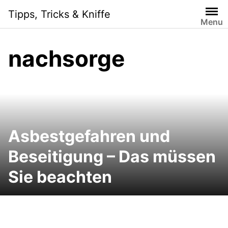
Skip
Tipps, Tricks & Kniffe
to
Menu
content
nachsorge
Asbestgefahren und
Beseitigung – Das müssen
Sie beachten