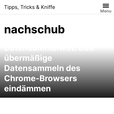
Skip
Tipps, Tricks & Kniffe
to
Menu
content
nachschub
Google Chrome
Datensammelwut: Das
übermäßige
Datensammeln des
Chrome-Browsers
eindämmen