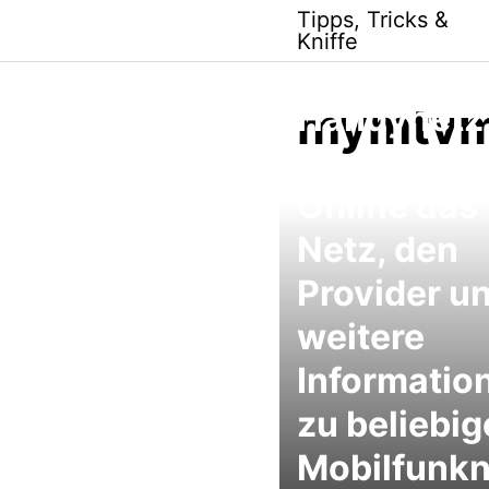
Skip
Tipps, Tricks &
to
Kniffe
content
mymtvm
Handynetz
herausfind
Online das
Netz, den
Provider u
weitere
Informatio
zu beliebi
Mobilfunk