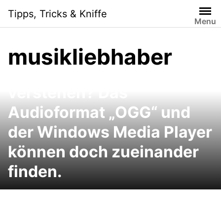
Skip
Tipps, Tricks & Kniffe
to
Menu
content
musikliebhaber
Zwei, die sich nicht
verstehen? Das
Audioformat „OGG“ und
der Windows Media Player
können doch zueinander
finden.