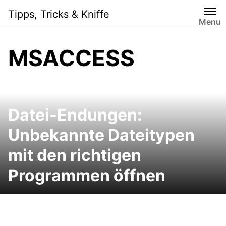
Skip
Tipps, Tricks & Kniffe
to
Menu
content
MSACCESS
Datei-Endungen:
Unbekannte Dateitypen
mit den richtigen
Programmen öffnen