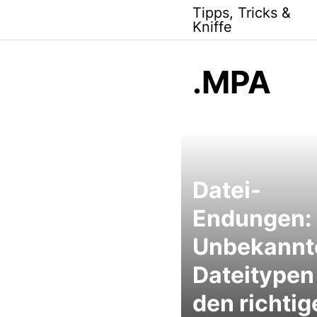
Skip
Tipps, Tricks &
to
Kniffe
content
.MPA
Datei-
Endungen:
Unbekannt
Dateitypen
den richtig