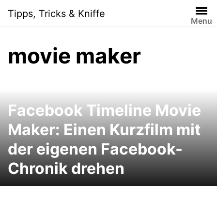
Skip
Tipps, Tricks & Kniffe
to
Menu
content
movie maker
Facebook Timeline Movie
Maker: Einen Kurzfilm mit
der eigenen Facebook-
Chronik drehen