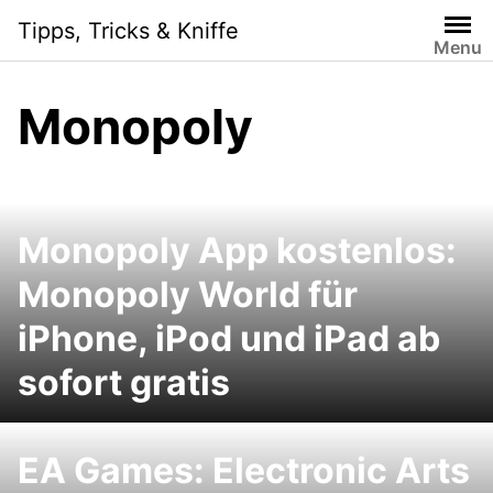
Skip
Tipps, Tricks & Kniffe
to
Menu
content
Monopoly
Monopoly App kostenlos:
Monopoly World für
iPhone, iPod und iPad ab
sofort gratis
EA Games: Electronic Arts