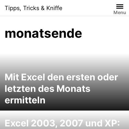
Skip
Tipps, Tricks & Kniffe
to
Menu
content
monatsende
Mit Excel den ersten oder
letzten des Monats
ermitteln
Excel 2003, 2007 und XP: