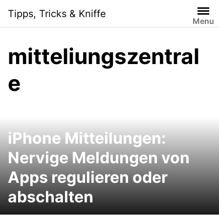
Skip
Tipps, Tricks & Kniffe
to
Menu
content
mitteliungszentral
e
iPhone Mitteilungen:
Nervige Meldungen von
Apps regulieren oder
abschalten