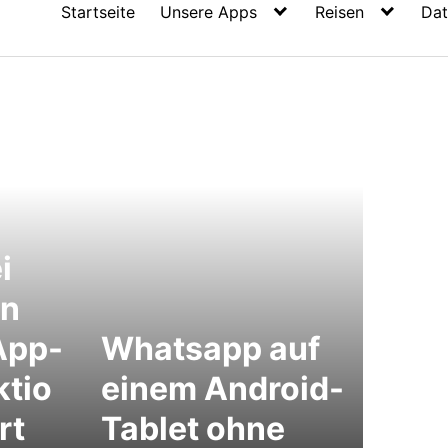
Startseite
Unsere Apps
Reisen
Dat
i
en
App-
Whatsapp auf
ktio
einem Android-
rt
Tablet ohne