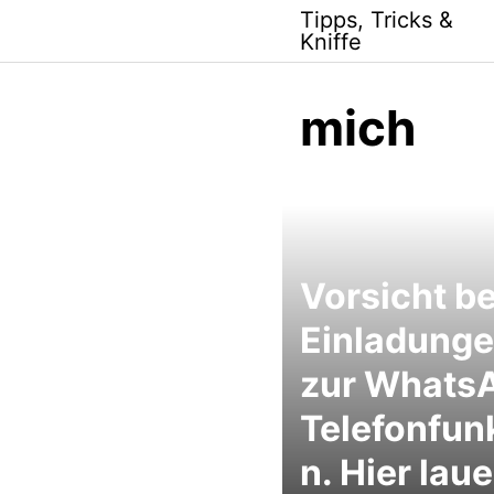
Skip
Tipps, Tricks &
to
Kniffe
content
mich
Vorsicht be
Einladung
zur Whats
Telefonfun
n. Hier laue