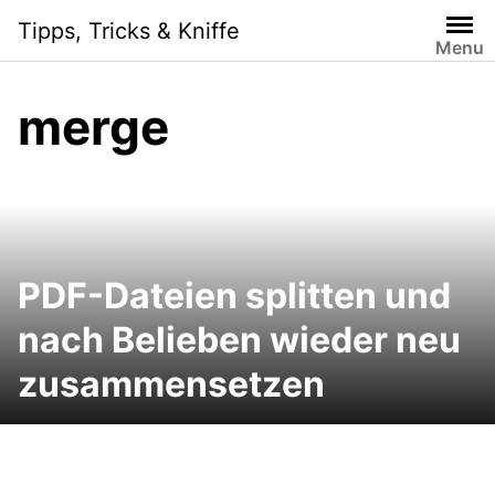
Skip
Tipps, Tricks & Kniffe
to
Menu
content
merge
PDF-Dateien splitten und
nach Belieben wieder neu
zusammensetzen