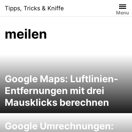
Skip
Tipps, Tricks & Kniffe
to
Menu
content
meilen
Google Maps: Luftlinien-
Entfernungen mit drei
Mausklicks berechnen
Google Umrechnungen: