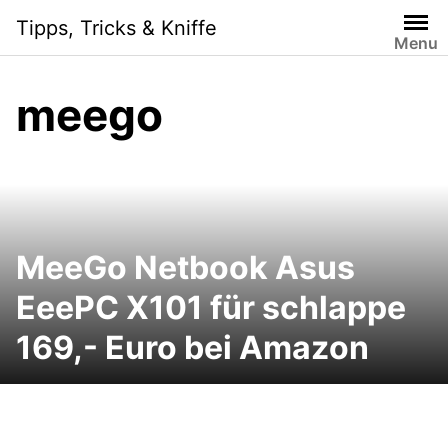
Skip
Tipps, Tricks & Kniffe
to
Menu
content
meego
MeeGo Netbook Asus
EeePC X101 für schlappe
169,- Euro bei Amazon