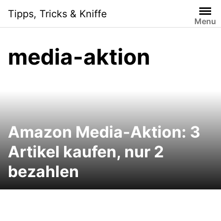
Skip
Tipps, Tricks & Kniffe
to
Menu
content
media-aktion
Amazon Media-Aktion: 3
Artikel kaufen, nur 2
bezahlen