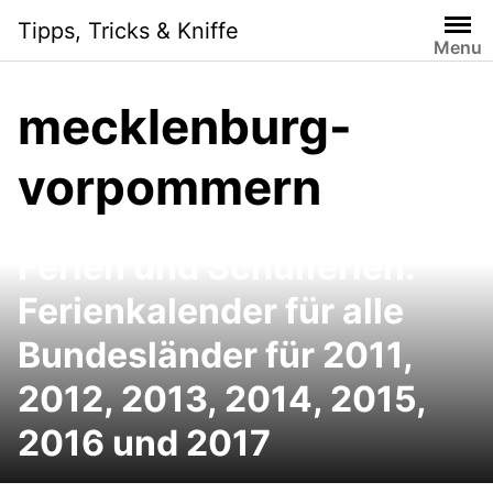
Skip
Tipps, Tricks & Kniffe
to
Menu
content
mecklenburg-
vorpommern
Ferien und Schulferien:
Ferienkalender für alle
Bundesländer für 2011,
2012, 2013, 2014, 2015,
2016 und 2017