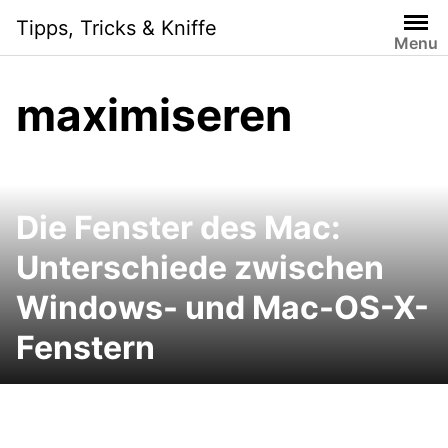
Skip
Tipps, Tricks & Kniffe
to
Menu
content
maximiseren
Die Fenster des Mac:
Unterschiede zwischen
Windows- und Mac-OS-X-
Fenstern