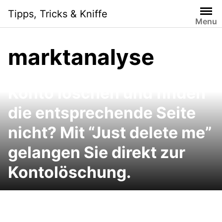
Skip
Tipps, Tricks & Kniffe
to
Menu
content
marktanalyse
Sie möchten ein Online-
Konto löschen und finden
die entsprechende Seite
nicht? Mit “Just delete me”
gelangen Sie direkt zur
Kontolöschung.