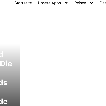
Startseite
Unsere Apps
Reisen
Dat
d
 Die
ds
de