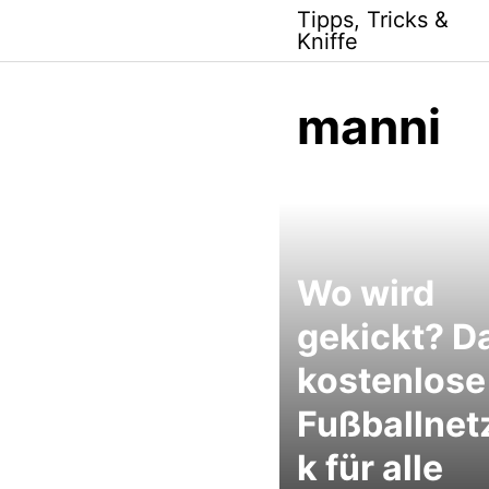
Skip
Tipps, Tricks &
to
Kniffe
content
manni
Wo wird
gekickt? D
kostenlose
Fußballnet
k für alle