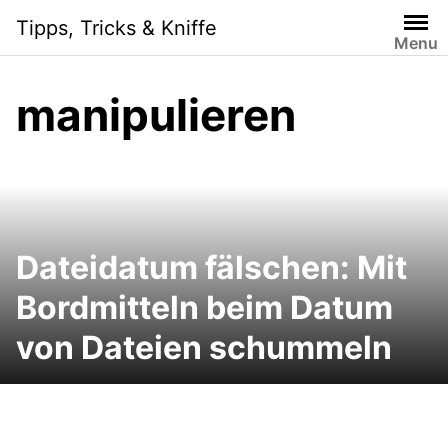
Skip
Tipps, Tricks & Kniffe
to
Menu
content
manipulieren
Dateidatum fälschen: Mit
Bordmitteln beim Datum
von Dateien schummeln