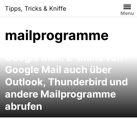
Skip
Tipps, Tricks & Kniffe
to
Menu
content
mailprogramme
Google Mail: E-Mails von
Google Mail auch über
Outlook, Thunderbird und
andere Mailprogramme
abrufen