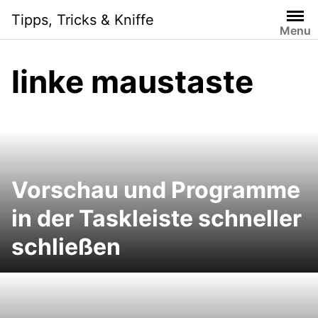
Skip
Tipps, Tricks & Kniffe
to
Menu
content
linke maustaste
Vorschau und Programme
in der Taskleiste schneller
schließen