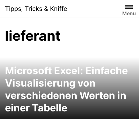
Skip
Tipps, Tricks & Kniffe
to
Menu
content
lieferant
Microsoft Excel: Einfache
Visualisierung von
verschiedenen Werten in
einer Tabelle