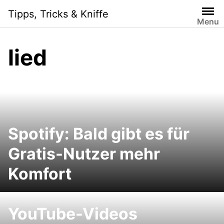
Skip
Tipps, Tricks & Kniffe
to
Menu
content
lied
Spotify: Bald gibt es für
Gratis-Nutzer mehr
Komfort
YouTube-Videos