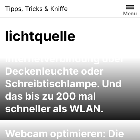
Skip
Tipps, Tricks & Kniffe
to
Menu
content
lichtquelle
Internetverbindung über
Deckenleuchte oder
Schreibtischlampe. Und
das bis zu 200 mal
schneller als WLAN.
Webcam optimieren: Die