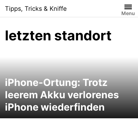
Skip
Tipps, Tricks & Kniffe
to
Menu
content
letzten standort
iPhone-Ortung: Trotz
leerem Akku verlorenes
iPhone wiederfinden