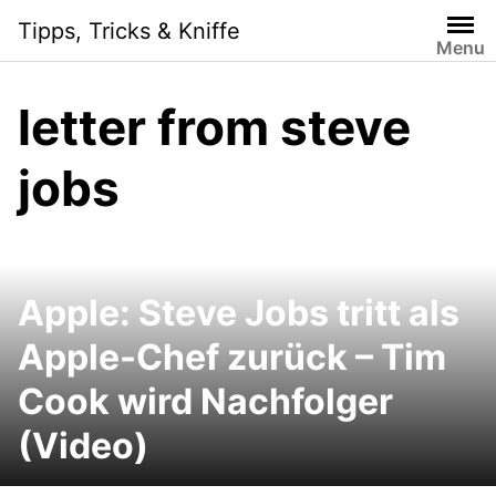
Skip
Tipps, Tricks & Kniffe
to
Menu
content
letter from steve
jobs
Apple: Steve Jobs tritt als
Apple-Chef zurück – Tim
Cook wird Nachfolger
(Video)