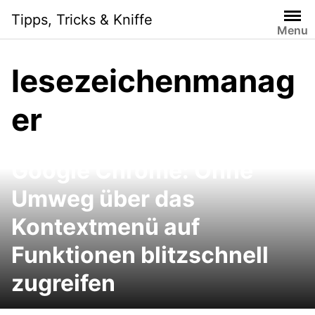
Skip
Tipps, Tricks & Kniffe
to
Menu
content
lesezeichenmanag
er
Google Chrome: Ohne
Umweg über das
Kontextmenü auf
Funktionen blitzschnell
zugreifen